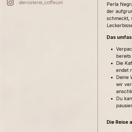
dierosterei_coffeum
Perla Negra
der aufgru
schmeckt, 
Leckerbiss
Das umfass
Verpac
bereits
Die Kaf
endet 
Deine 
wir ver
anschl
Du kan
pausie
Die Reise 