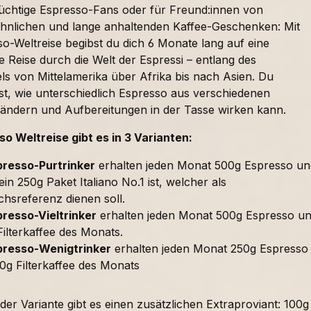
süchtige Espresso-Fans oder für Freund:innen von
nlichen und lange anhaltenden Kaffee-Geschenken: Mit
o-Weltreise begibst du dich 6 Monate lang auf eine
 Reise durch die Welt der Espressi – entlang des
ls von Mittelamerika über Afrika bis nach Asien. Du
t, wie unterschiedlich Espresso aus verschiedenen
ändern und Aufbereitungen in der Tasse wirken kann.
so Weltreise gibt es in 3 Varianten:
presso-Purtrinker
erhalten jeden Monat 500g Espresso un
in 250g Paket Italiano No.1 ist, welcher als
chsreferenz dienen soll.
resso-Vieltrinker
erhalten jeden Monat 500g Espresso u
ilterkaffee des Monats.
presso-Wenigtrinker
erhalten jeden Monat 250g Espresso
0g Filterkaffee des Monats
er Variante gibt es einen zusätzlichen Extraproviant: 100g