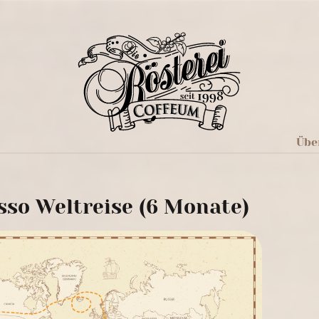
Übe
sso Weltreise (6 Monate)