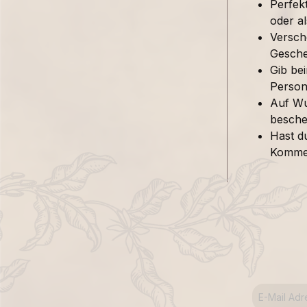
Perfek
oder al
Versch
Gesche
Gib be
Person 
Auf Wu
besche
Hast d
Kommen