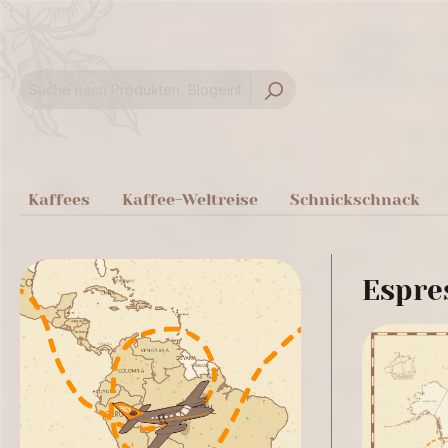
springen
Zur Hauptnavigation springen
Kaffees
Kaffee-Weltreise
Schnickschnack
Espre