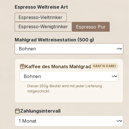
auswählen
Espresso Weltreise Art
Espresso-Vieltrinker
Espresso-Wenigtrinker
Espresso Pur
Mahlgrad Weltreisestation (500 g)
Kaffee des Monats Mahlgrad (250 g)
GRATIS DABEI
auswählen
Dieser 250g-Beutel wird mit jeder Lieferung
mitgeschickt.
Zahlungsintervall
auswählen