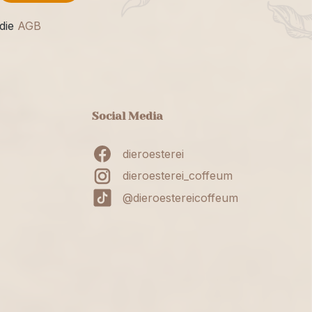
die
AGB
Social Media
dieroesterei
dieroesterei_coffeum
@dieroestereicoffeum