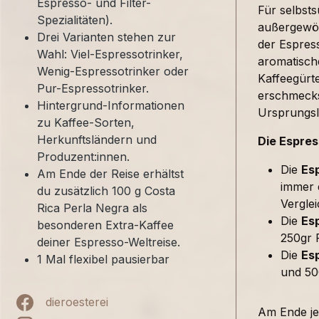
Espresso- und Filter-
Für selbst
Spezialitäten).
außergewöh
Drei Varianten stehen zur
der Espress
Wahl: Viel-Espressotrinker,
aromatische
Wenig-Espressotrinker oder
Kaffeegürte
Pur-Espressotrinker.
erschmecks
Hintergrund-Informationen
Ursprungsl
zu Kaffee-Sorten,
Herkunftsländern und
Die Espres
Produzent:innen.
Die
Es
Am Ende der Reise erhältst
immer e
du zusätzlich 100 g Costa
Verglei
Rica Perla Negra als
Die
Esp
besonderen Extra-Kaffee
250gr F
deiner Espresso-Weltreise.
Die
Es
1 Mal flexibel pausierbar
und 50
dieroesterei
Am Ende jed