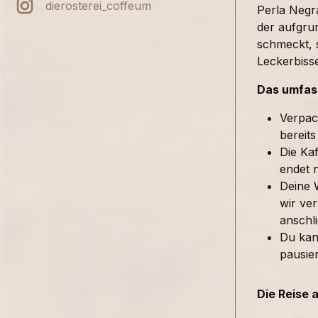
dierosterei_coffeum
Perla Negra
der aufgru
schmeckt, 
Leckerbiss
Das umfass
Verpac
bereits
Die Kaf
endet 
Deine 
wir ver
anschl
Du kan
pausie
Die Reise 