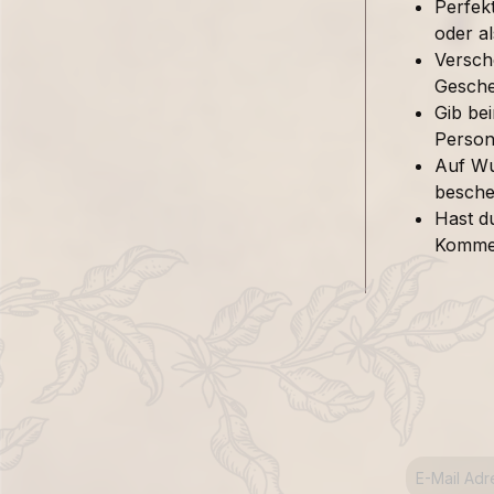
Perfek
oder al
Versch
Gesche
Gib be
Person 
Auf Wu
besche
Hast d
Kommen