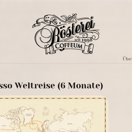
Übe
sso Weltreise (6 Monate)