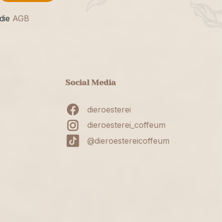
die
AGB
Social Media
dieroesterei
dieroesterei_coffeum
@dieroestereicoffeum