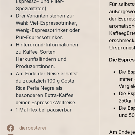
Espresso- und Filter-
Für selbst
Spezialitäten).
außergewöh
Drei Varianten stehen zur
der Espress
Wahl: Viel-Espressotrinker,
aromatische
Wenig-Espressotrinker oder
Kaffeegürte
Pur-Espressotrinker.
erschmecks
Hintergrund-Informationen
Ursprungsl
zu Kaffee-Sorten,
Herkunftsländern und
Die Espres
Produzent:innen.
Die
Es
Am Ende der Reise erhältst
immer e
du zusätzlich 100 g Costa
Verglei
Rica Perla Negra als
Die
Esp
besonderen Extra-Kaffee
250gr F
deiner Espresso-Weltreise.
Die
Es
1 Mal flexibel pausierbar
und 50
dieroesterei
Am Ende jed