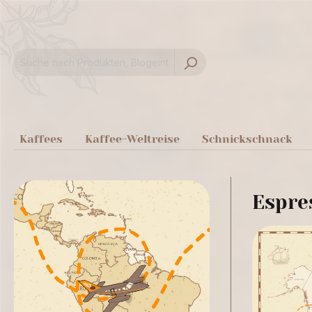
springen
Zur Hauptnavigation springen
Kaffees
Kaffee-Weltreise
Schnickschnack
Espre