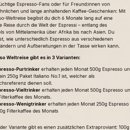
süchtige Espresso-Fans oder für Freund:innen von
nlichen und lange anhaltenden Kaffee-Geschenken: Mit
o-Weltreise begibst du dich 6 Monate lang auf eine
 Reise durch die Welt der Espressi – entlang des
ls von Mittelamerika über Afrika bis nach Asien. Du
t, wie unterschiedlich Espresso aus verschiedenen
ändern und Aufbereitungen in der Tasse wirken kann.
so Weltreise gibt es in 3 Varianten:
presso-Purtrinker
erhalten jeden Monat 500g Espresso un
in 250g Paket Italiano No.1 ist, welcher als
chsreferenz dienen soll.
resso-Vieltrinker
erhalten jeden Monat 500g Espresso u
ilterkaffee des Monats.
presso-Wenigtrinker
erhalten jeden Monat 250g Espresso
0g Filterkaffee des Monats
er Variante gibt es einen zusätzlichen Extraproviant: 100g