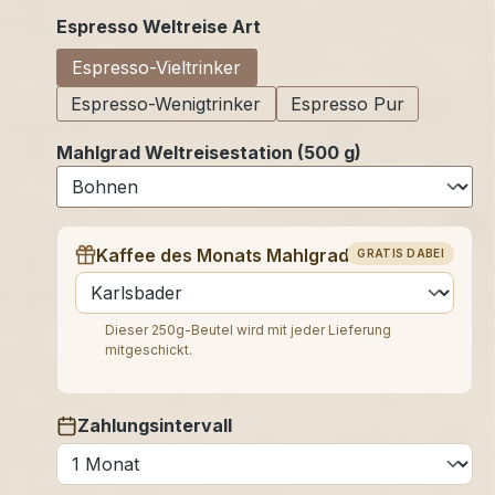
auswählen
Espresso Weltreise Art
Espresso-Vieltrinker
Espresso-Wenigtrinker
Espresso Pur
Mahlgrad Weltreisestation (500 g)
Kaffee des Monats Mahlgrad (250 g)
GRATIS DABEI
auswählen
Dieser 250g-Beutel wird mit jeder Lieferung
mitgeschickt.
Zahlungsintervall
auswählen