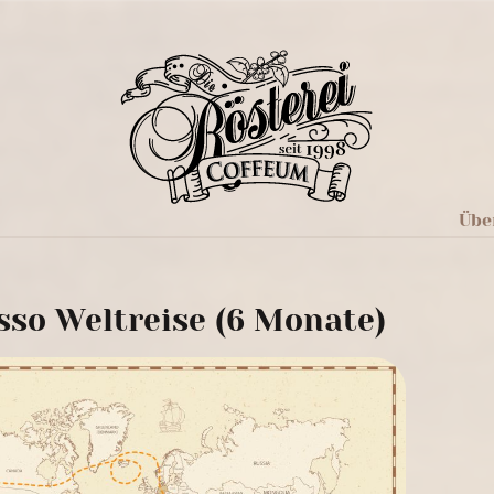
Übe
sso Weltreise (6 Monate)