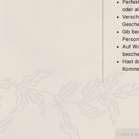
Perfek
oder al
Versch
Gesche
Gib be
Person 
Auf Wu
besche
Hast d
Kommen