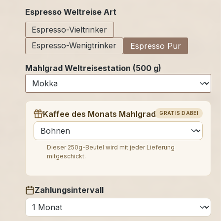
auswählen
Espresso Weltreise Art
Espresso-Vieltrinker
Espresso-Wenigtrinker
Espresso Pur
Mahlgrad Weltreisestation (500 g)
Kaffee des Monats Mahlgrad (250 g)
GRATIS DABEI
auswählen
Dieser 250g-Beutel wird mit jeder Lieferung
mitgeschickt.
Zahlungsintervall
auswählen