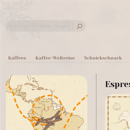
springen
Zur Hauptnavigation springen
Kaffees
Kaffee-Weltreise
Schnickschnack
Espre