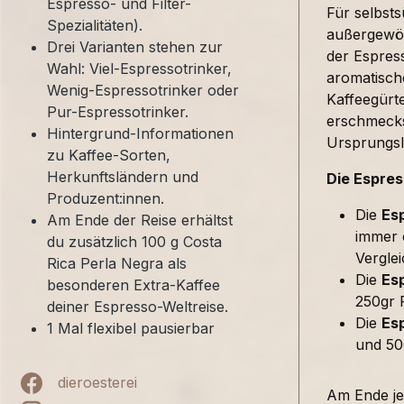
Espresso- und Filter-
Für selbst
Spezialitäten).
außergewöh
Drei Varianten stehen zur
der Espress
Wahl: Viel-Espressotrinker,
aromatische
Wenig-Espressotrinker oder
Kaffeegürte
Pur-Espressotrinker.
erschmecks
Hintergrund-Informationen
Ursprungsl
zu Kaffee-Sorten,
Herkunftsländern und
Die Espres
Produzent:innen.
Die
Es
Am Ende der Reise erhältst
immer e
du zusätzlich 100 g Costa
Verglei
Rica Perla Negra als
Die
Esp
besonderen Extra-Kaffee
250gr F
deiner Espresso-Weltreise.
Die
Es
1 Mal flexibel pausierbar
und 50
dieroesterei
Am Ende jed