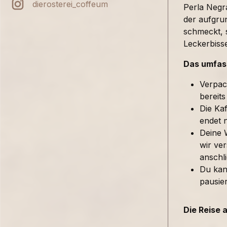
dierosterei_coffeum
Perla Negra
der aufgru
schmeckt, 
Leckerbiss
Das umfass
Verpac
bereits
Die Kaf
endet 
Deine 
wir ver
anschl
Du kan
pausie
Die Reise 