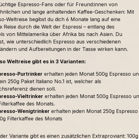
süchtige Espresso-Fans oder für Freund:innen von
nlichen und lange anhaltenden Kaffee-Geschenken: Mit
o-Weltreise begibst du dich 6 Monate lang auf eine
 Reise durch die Welt der Espressi – entlang des
ls von Mittelamerika über Afrika bis nach Asien. Du
t, wie unterschiedlich Espresso aus verschiedenen
ändern und Aufbereitungen in der Tasse wirken kann.
so Weltreise gibt es in 3 Varianten:
presso-Purtrinker
erhalten jeden Monat 500g Espresso un
in 250g Paket Italiano No.1 ist, welcher als
chsreferenz dienen soll.
resso-Vieltrinker
erhalten jeden Monat 500g Espresso u
ilterkaffee des Monats.
presso-Wenigtrinker
erhalten jeden Monat 250g Espresso
0g Filterkaffee des Monats
er Variante gibt es einen zusätzlichen Extraproviant: 100g