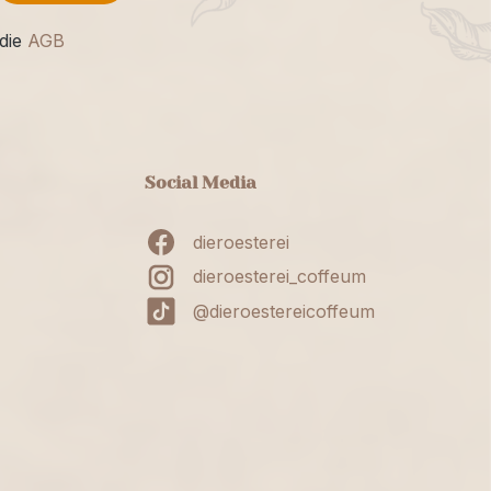
die
AGB
Social Media
dieroesterei
dieroesterei_coffeum
@dieroestereicoffeum