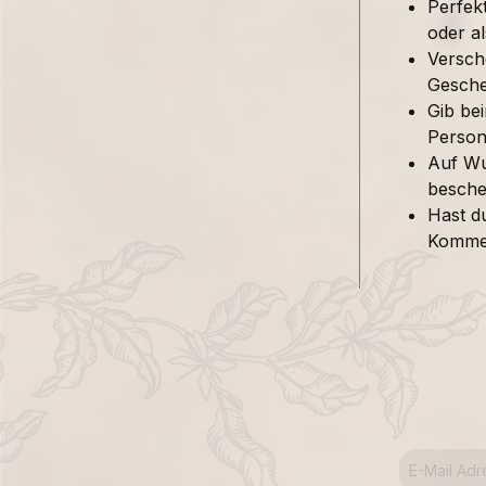
Perfek
oder al
Versch
Gesche
Gib be
Person 
Auf Wu
besche
Hast d
Kommen