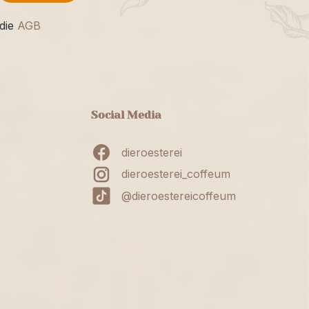
die
AGB
Social Media
dieroesterei
dieroesterei_coffeum
@dieroestereicoffeum