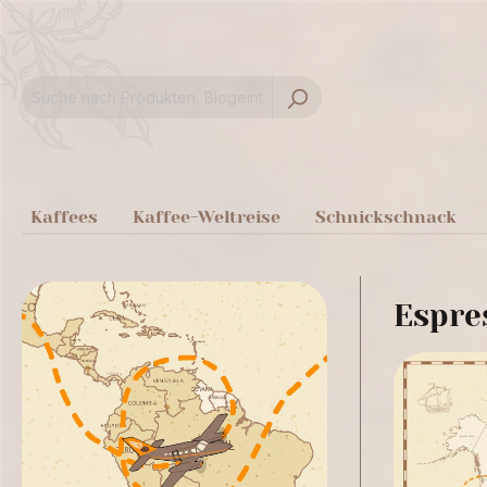
springen
Zur Hauptnavigation springen
Kaffees
Kaffee-Weltreise
Schnickschnack
Espre