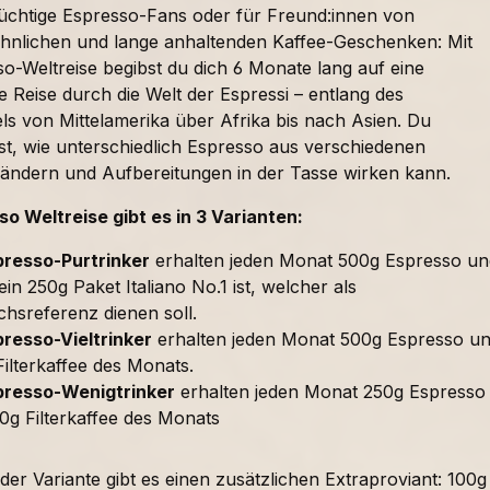
süchtige Espresso-Fans oder für Freund:innen von
nlichen und lange anhaltenden Kaffee-Geschenken: Mit
o-Weltreise begibst du dich 6 Monate lang auf eine
 Reise durch die Welt der Espressi – entlang des
ls von Mittelamerika über Afrika bis nach Asien. Du
t, wie unterschiedlich Espresso aus verschiedenen
ändern und Aufbereitungen in der Tasse wirken kann.
so Weltreise gibt es in 3 Varianten:
presso-Purtrinker
erhalten jeden Monat 500g Espresso un
in 250g Paket Italiano No.1 ist, welcher als
chsreferenz dienen soll.
resso-Vieltrinker
erhalten jeden Monat 500g Espresso u
ilterkaffee des Monats.
presso-Wenigtrinker
erhalten jeden Monat 250g Espresso
0g Filterkaffee des Monats
er Variante gibt es einen zusätzlichen Extraproviant: 100g