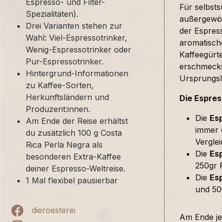
Espresso- und Filter-
Für selbst
Spezialitäten).
außergewöh
Drei Varianten stehen zur
der Espress
Wahl: Viel-Espressotrinker,
aromatische
Wenig-Espressotrinker oder
Kaffeegürte
Pur-Espressotrinker.
erschmecks
Hintergrund-Informationen
Ursprungsl
zu Kaffee-Sorten,
Herkunftsländern und
Die Espres
Produzent:innen.
Die
Es
Am Ende der Reise erhältst
immer e
du zusätzlich 100 g Costa
Verglei
Rica Perla Negra als
Die
Esp
besonderen Extra-Kaffee
250gr F
deiner Espresso-Weltreise.
Die
Es
1 Mal flexibel pausierbar
und 50
dieroesterei
Am Ende jed