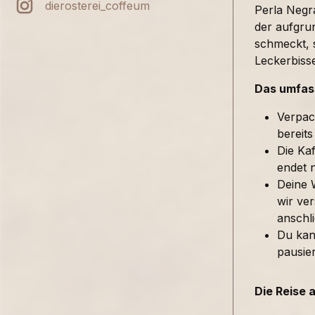
dierosterei_coffeum
Perla Negra
der aufgru
schmeckt, 
Leckerbiss
Das umfass
Verpac
bereits
Die Kaf
endet 
Deine 
wir ver
anschl
Du kan
pausie
Die Reise 