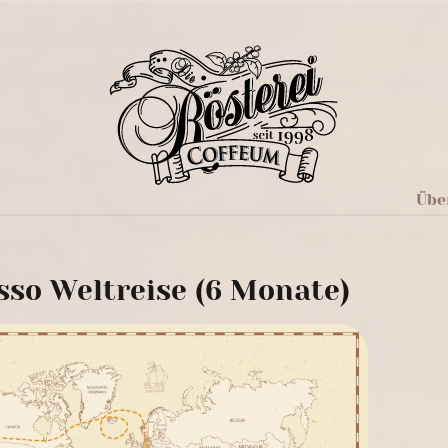
Übe
sso Weltreise (6 Monate)