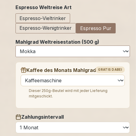
auswählen
Espresso Weltreise Art
Espresso-Vieltrinker
Espresso-Wenigtrinker
Espresso Pur
Mahlgrad Weltreisestation (500 g)
Kaffee des Monats Mahlgrad (250 g)
GRATIS DABEI
auswählen
Dieser 250g-Beutel wird mit jeder Lieferung
mitgeschickt.
Zahlungsintervall
auswählen