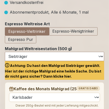
Versandkostenfrei
Abonnementprodukt, Alle 6 Monate, 1 mal
auswählen
Espresso Weltreise Art
Espresso-Wenigtrinker
Espresso-Vieltrinker
Espresso Pur
Mahlgrad Weltreisestation (500 g)
ⓘ
Achtung: Du hast den Mahlgrad Siebträger gewählt.
Hier ist der richtige Mahlgrad eine heikle Sache. Du bist
dir nicht ganz sicher? Dann klicke
hier.
Kaffee des Monats Mahlgrad (250 g)
GRATIS DABEI
auswählen
Dieser 250g-Beutel wird mit jeder Lieferung mitgeschickt.