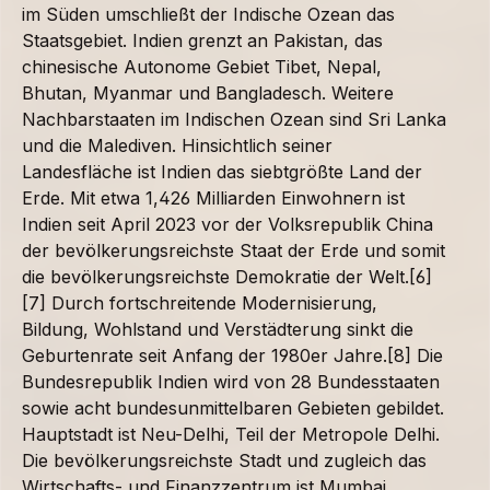
im Süden umschließt der Indische Ozean das
Staatsgebiet. Indien grenzt an Pakistan, das
chinesische Autonome Gebiet Tibet, Nepal,
Bhutan, Myanmar und Bangladesch. Weitere
Nachbarstaaten im Indischen Ozean sind Sri Lanka
und die Malediven. Hinsichtlich seiner
Landesfläche ist Indien das siebtgrößte Land der
Erde. Mit etwa 1,426 Milliarden Einwohnern ist
Indien seit April 2023 vor der Volksrepublik China
der bevölkerungsreichste Staat der Erde und somit
die bevölkerungsreichste Demokratie der Welt.[6]
[7] Durch fortschreitende Modernisierung,
Bildung, Wohlstand und Verstädterung sinkt die
Geburtenrate seit Anfang der 1980er Jahre.[8] Die
Bundesrepublik Indien wird von 28 Bundesstaaten
sowie acht bundesunmittelbaren Gebieten gebildet.
Hauptstadt ist Neu-Delhi, Teil der Metropole Delhi.
Die bevölkerungsreichste Stadt und zugleich das
Wirtschafts- und Finanzzentrum ist Mumbai.