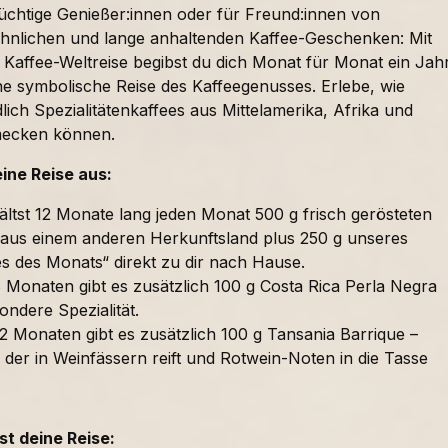
süchtige Genießer:innen oder für Freund:innen von
nlichen und lange anhaltenden Kaffee-Geschenken: Mit
 Kaffee-Weltreise begibst du dich Monat für Monat ein Jah
ne symbolische Reise des Kaffeegenusses. Erlebe, wie
lich Spezialitätenkaffees aus Mittelamerika, Afrika und
mecken können.
eine Reise aus:
ältst 12 Monate lang jeden Monat 500 g frisch gerösteten
 aus einem anderen Herkunftsland plus 250 g unseres
es des Monats“ direkt zu dir nach Hause.
 Monaten gibt es zusätzlich 100 g Costa Rica Perla Negra
ondere Spezialität.
2 Monaten gibt es zusätzlich 100 g Tansania Barrique –
 der in Weinfässern reift und Rotwein-Noten in die Tasse
t deine Reise: