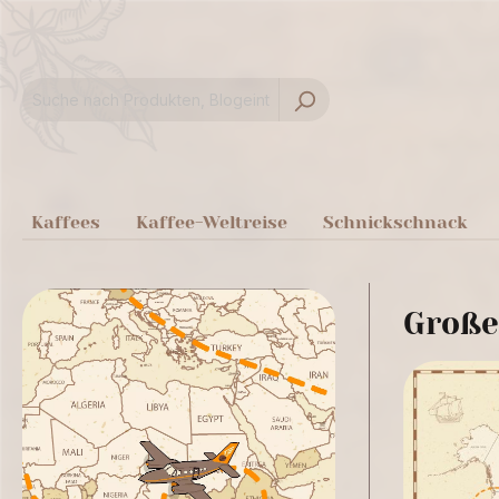
springen
Zur Hauptnavigation springen
Kaffees
Kaffee-Weltreise
Schnickschnack
Große