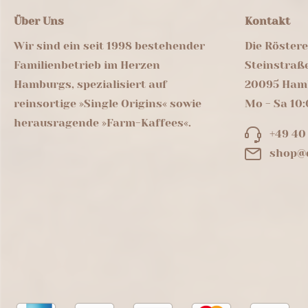
Über Uns
Kontakt
Wir sind ein seit 1998 bestehender
Die Röster
Familienbetrieb im Herzen
Steinstraß
Hamburgs, spezialisiert auf
20095 Ham
reinsortige »Single Origins« sowie
Mo - Sa 10:
herausragende »Farm-Kaffees«.
+49 40
shop@d