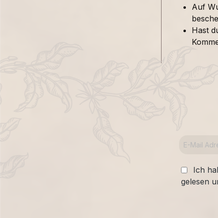
Auf Wu
besche
Hast d
Kommen
Ich ha
gelesen u