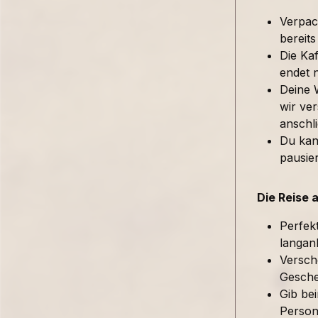
Verpac
bereits
Die Kaf
endet 
Deine 
wir ver
anschl
Du kan
pausie
Die Reise 
Perfek
langan
Versch
Gesche
Gib be
Person 