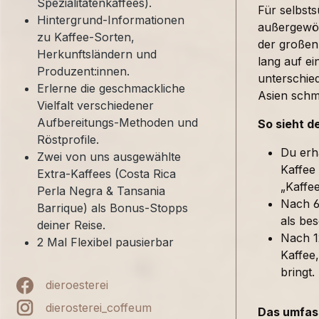
Spezialitätenkaffees).
Für selbst
Hintergrund-Informationen
außergewöh
zu Kaffee-Sorten,
der großen
Herkunftsländern und
lang auf ei
Produzent:innen.
unterschied
Erlerne die geschmackliche
Asien sch
Vielfalt verschiedener
Aufbereitungs-Methoden und
So sieht d
Röstprofile.
Du erh
Zwei von uns ausgewählte
Kaffee
Extra-Kaffees (Costa Rica
„Kaffe
Perla Negra & Tansania
Nach 6
Barrique) als Bonus-Stopps
als bes
deiner Reise.
Nach 1
2 Mal Flexibel pausierbar
Kaffee,
bringt.
dieroesterei
dierosterei_coffeum
Das umfass