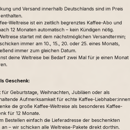
kung und Versand innerhalb Deutschlands sind im Preis
 enthalten.
fee-Weltreise ist ein zeitlich begrenztes Kaffee-Abo und
nach 12 Monaten automatisch – kein Kündigen nötig.
Weltreise startet mit dem nächstmöglichen Versandtermin;
schicken immer am 10., 15., 20. oder 25. eines Monats,
ießend immer zum gleichen Datum.
nst deine Weltreise bei Bedarf zwei Mal für je einen Monat
ren.
als Geschenk:
t für Geburtstage, Weihnachten, Jubiläen oder als
haltende Aufmerksamkeit für echte Kaffee-Liebhaber:innen
enke die große Kaffee-Weltreise als besonderes Kaffee-
nk für 12 Monate.
im Bestellen einfach die Lieferadresse der beschenkten
an – wir schicken alle Weltreise-Pakete direkt dorthin.