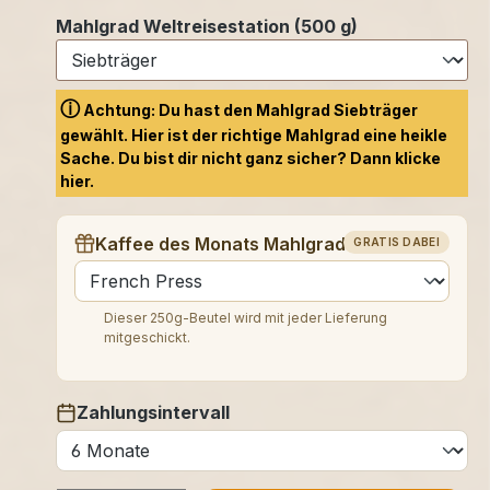
Mahlgrad Weltreisestation (500 g)
ⓘ
Achtung: Du hast den Mahlgrad Siebträger
gewählt. Hier ist der richtige Mahlgrad eine heikle
Sache. Du bist dir nicht ganz sicher? Dann klicke
hier.
Kaffee des Monats Mahlgrad (250 g)
GRATIS DABEI
auswählen
Dieser 250g-Beutel wird mit jeder Lieferung
mitgeschickt.
Zahlungsintervall
auswählen