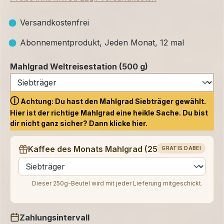
Versandkostenfrei
Abonnementprodukt, Jeden Monat, 12 mal
Mahlgrad Weltreisestation (500 g)
ⓘ
Achtung: Du hast den Mahlgrad Siebträger gewählt.
Hier ist der richtige Mahlgrad eine heikle Sache. Du bist
dir nicht ganz sicher? Dann klicke
hier.
Kaffee des Monats Mahlgrad (250 g)
GRATIS DABEI
auswählen
Dieser 250g-Beutel wird mit jeder Lieferung mitgeschickt.
Zahlungsintervall
auswählen