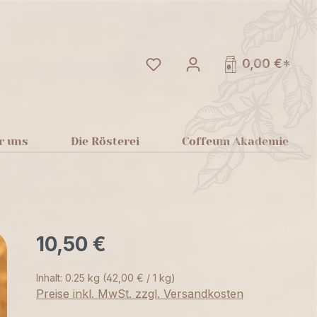
Du hast 0 Produkte auf dem
0,00 €*
r uns
Die Rösterei
Coffeum Akademie
10,50 €
Inhalt:
0.25 kg
(42,00 € / 1 kg)
Preise inkl. MwSt. zzgl. Versandkosten