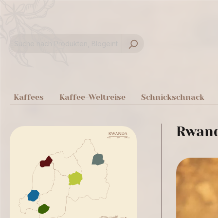
springen
Zur Hauptnavigation springen
Kaffees
Kaffee-Weltreise
Schnickschnack
Rwand