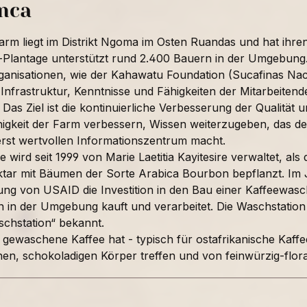
inca
arm liegt im Distrikt Ngoma im Osten Ruandas und hat ihre
Plantage unterstützt rund 2.400 Bauern in der Umgebung. M
ganisationen, wie der Kahawatu Foundation (Sucafinas Nach
Infrastruktur, Kenntnisse und Fähigkeiten der Mitarbeitend
 Das Ziel ist die kontinuierliche Verbesserung der Qualität u
ähigkeit der Farm verbessern, Wissen weiterzugeben, das 
rst wertvollen Informationszentrum macht.
e wird seit 1999 von Marie Laetitia Kayitesire verwaltet, a
ktar mit Bäumen der Sorte Arabica Bourbon bepflanzt. Im Ja
ung von USAID die Investition in den Bau einer Kaffeewasc
 in der Umgebung kauft und verarbeitet. Die Waschstation 
chstation“ bekannt.
e gewaschene Kaffee hat - typisch für ostafrikanische Kaff
hen, schokoladigen Körper treffen und von feinwürzig-fl