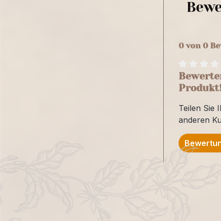
Bewe
0 von 0 B
Bewerten
Produkt
Teilen Sie 
anderen K
Bewertun