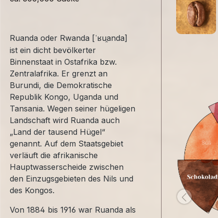
Ruanda oder Rwanda [
u
anda]
ˈʁ
ist ein dicht bev
ö
lkerter
Binnenstaat in Ostafrika bzw.
Zentralafrika. Er grenzt an
Burundi, die Demokratische
Republik Kongo, Uganda und
Tansania. Wegen seiner h
ü
geligen
Landschaft wird Ruanda auch
„
Land der tausend H
ü
gel
“
genannt. Auf dem Staatsgebiet
verl
ä
uft die afrikanische
Hauptwasserscheide zwischen
den Einzugsgebieten des Nils und
des Kongos.
Von 1884 bis 1916 war Ruanda als