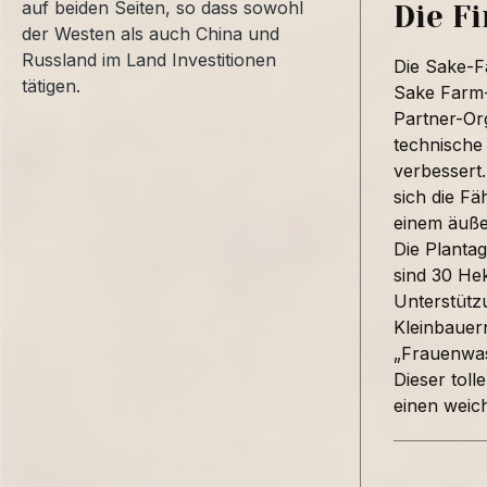
auf beiden Seiten, so dass sowohl
Die F
der Westen als auch China und
Russland im Land Investitionen
Die Sake-F
tätigen.
Sake Farm-
Partner-Or
technische 
verbessert.
sich die F
einem äuße
Die Plantag
sind 30 He
Unterstütz
Kleinbauern
„Frauenwas
Dieser toll
einen weic