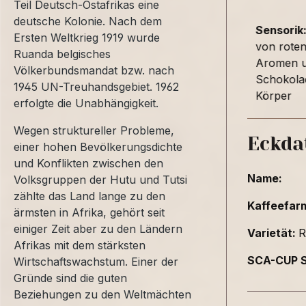
Teil Deutsch-Ostafrikas eine
deutsche Kolonie. Nach dem
Sensorik
Ersten Weltkrieg 1919 wurde
von roten
Ruanda belgisches
Aromen u
Völkerbundsmandat bzw. nach
Schokolad
1945 UN-Treuhandsgebiet. 1962
Körper
erfolgte die Unabhängigkeit.
Wegen struktureller Probleme,
Eckda
einer hohen Bevölkerungsdichte
und Konflikten zwischen den
Name:
Volksgruppen der Hutu und Tutsi
zählte das Land lange zu den
Kaffeefar
ärmsten in Afrika, gehört seit
einiger Zeit aber zu den Ländern
Varietät:
R
Afrikas mit dem stärksten
SCA-CUP S
Wirtschaftswachstum. Einer der
Gründe sind die guten
Beziehungen zu den Weltmächten