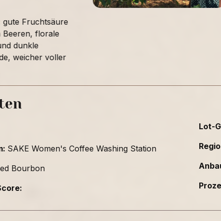
:
gute Fruchtsäure
 Beeren, florale
nd dunkle
e, weicher voller
ten
Lot-G
Regio
m:
SAKE Women's Coffee Washing Station
Anba
ed Bourbon
Proz
core: