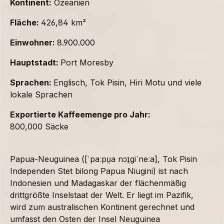
Kontinent:
Ozeanien
Fläche:
426,84 km²
Einwohner:
8.900.000
Hauptstadt:
Port Moresby
Sprachen:
Englisch, Tok Pisin, Hiri Motu und viele
lokale Sprachen
Exportierte Kaffeemenge pro Jahr:
800,000 Säcke
Papua-Neuguinea ([ˈpaːpu̯a nɔɪ̯giˈneːa], Tok Pisin
Independen Stet bilong Papua Niugini) ist nach
Indonesien und Madagaskar der flächenmäßig
drittgrößte Inselstaat der Welt. Er liegt im Pazifik,
wird zum australischen Kontinent gerechnet und
umfasst den Osten der Insel Neuguinea