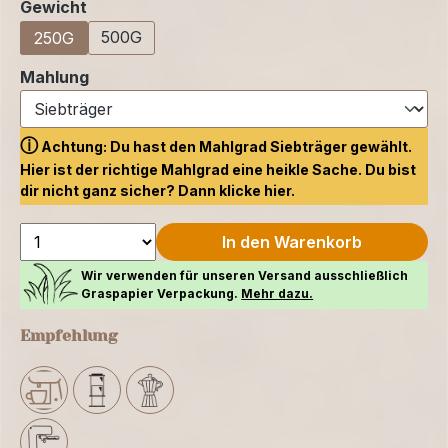
auswählen
Gewicht
500G
250G
auswählen
Mahlung
ⓘ
Achtung: Du hast den Mahlgrad Siebträger gewählt.
Hier ist der richtige Mahlgrad eine heikle Sache. Du bist
dir nicht ganz sicher? Dann klicke
hier.
In den Warenkorb
Wir verwenden für unseren Versand ausschließlich
Graspapier Verpackung.
Mehr dazu.
Empfehlung