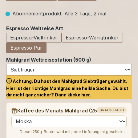
Abonnementprodukt, Alle 3 Tage, 2 mal
auswählen
Espresso Weltreise Art
Espresso-Vieltrinker
Espresso-Wenigtrinker
Espresso Pur
Mahlgrad Weltreisestation (500 g)
ⓘ
Achtung: Du hast den Mahlgrad Siebträger gewählt.
Hier ist der richtige Mahlgrad eine heikle Sache. Du bist
dir nicht ganz sicher? Dann klicke
hier.
Kaffee des Monats Mahlgrad (250 g)
GRATIS DABEI
auswählen
Dieser 250g-Beutel wird mit jeder Lieferung mitgeschickt.