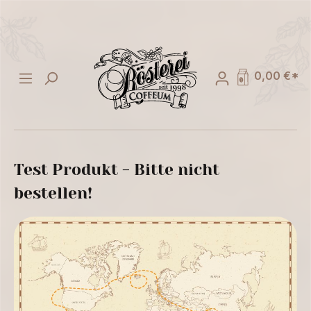
alt springen
0,00 €*
Test Produkt - Bitte nicht
bestellen!