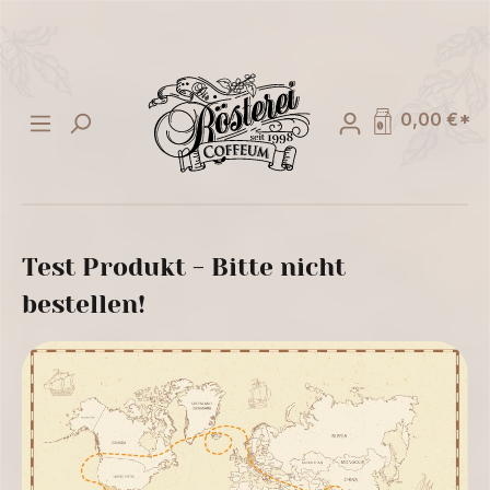
alt springen
0,00 €*
Test Produkt - Bitte nicht
bestellen!