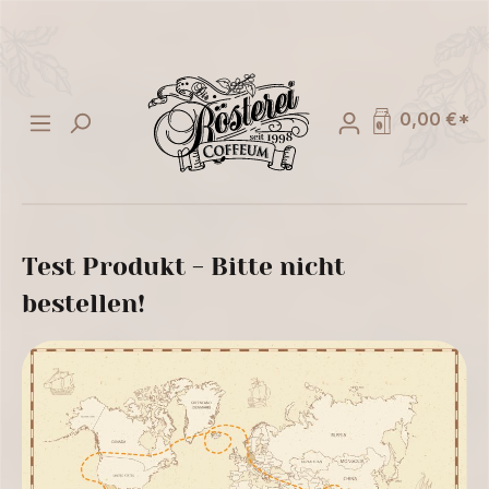
alt springen
0,00 €*
Test Produkt - Bitte nicht
bestellen!