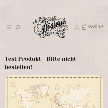
alt springen
0,00 €*
Test Produkt - Bitte nicht
bestellen!