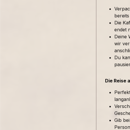
Verpac
bereits
Die Kaf
endet 
Deine 
wir ver
anschl
Du kan
pausie
Die Reise 
Perfek
langan
Versch
Gesche
Gib be
Person 