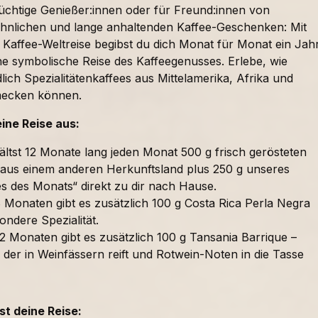
süchtige Genießer:innen oder für Freund:innen von
nlichen und lange anhaltenden Kaffee-Geschenken: Mit
 Kaffee-Weltreise begibst du dich Monat für Monat ein Jah
ne symbolische Reise des Kaffeegenusses. Erlebe, wie
lich Spezialitätenkaffees aus Mittelamerika, Afrika und
mecken können.
eine Reise aus:
ältst 12 Monate lang jeden Monat 500 g frisch gerösteten
 aus einem anderen Herkunftsland plus 250 g unseres
es des Monats“ direkt zu dir nach Hause.
 Monaten gibt es zusätzlich 100 g Costa Rica Perla Negra
ondere Spezialität.
2 Monaten gibt es zusätzlich 100 g Tansania Barrique –
 der in Weinfässern reift und Rotwein-Noten in die Tasse
t deine Reise: