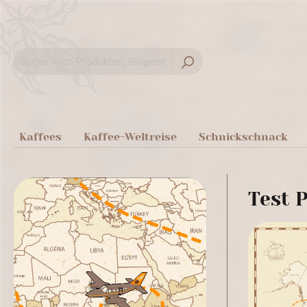
springen
Zur Hauptnavigation springen
Kaffees
Kaffee-Weltreise
Schnickschnack
Test P