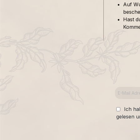
Auf Wu
besche
Hast d
Kommen
Ich ha
gelesen u