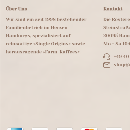
Über Uns
Kontakt
Wir sind ein seit 1998 bestehender
Die Röster
Familienbetrieb im Herzen
Steinstraß
Hamburgs, spezialisiert auf
20095 Ham
reinsortige »Single Origins« sowie
Mo - Sa 10:
herausragende »Farm-Kaffees«.
+49 40
shop@d