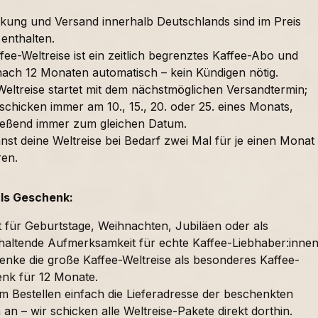
kung und Versand innerhalb Deutschlands sind im Preis
 enthalten.
fee-Weltreise ist ein zeitlich begrenztes Kaffee-Abo und
nach 12 Monaten automatisch – kein Kündigen nötig.
Weltreise startet mit dem nächstmöglichen Versandtermin;
schicken immer am 10., 15., 20. oder 25. eines Monats,
ießend immer zum gleichen Datum.
nst deine Weltreise bei Bedarf zwei Mal für je einen Monat
ren.
als Geschenk:
t für Geburtstage, Weihnachten, Jubiläen oder als
haltende Aufmerksamkeit für echte Kaffee-Liebhaber:innen
enke die große Kaffee-Weltreise als besonderes Kaffee-
nk für 12 Monate.
im Bestellen einfach die Lieferadresse der beschenkten
an – wir schicken alle Weltreise-Pakete direkt dorthin.