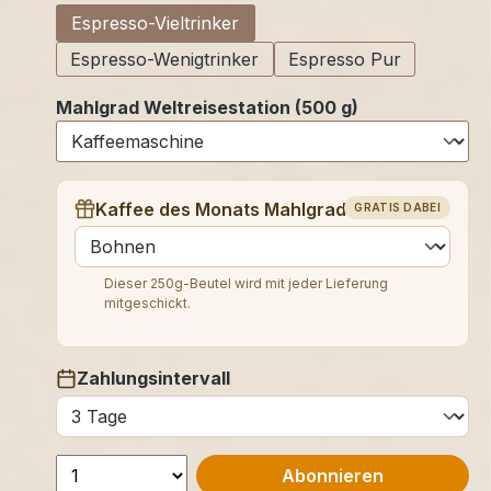
Espresso-Vieltrinker
Espresso-Wenigtrinker
Espresso Pur
Mahlgrad Weltreisestation (500 g)
Kaffee des Monats Mahlgrad (250 g)
GRATIS DABEI
auswählen
Dieser 250g-Beutel wird mit jeder Lieferung
mitgeschickt.
Zahlungsintervall
auswählen
Abonnieren