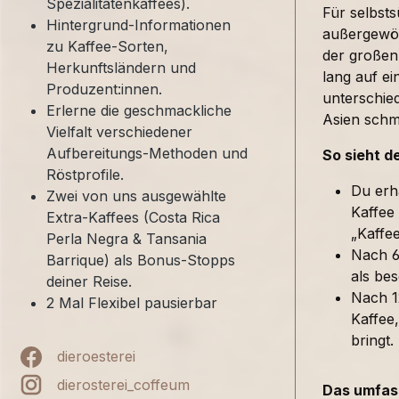
Spezialitätenkaffees).
Für selbst
Hintergrund-Informationen
außergewöh
zu Kaffee-Sorten,
der großen
Herkunftsländern und
lang auf ei
Produzent:innen.
unterschied
Erlerne die geschmackliche
Asien sch
Vielfalt verschiedener
Aufbereitungs-Methoden und
So sieht d
Röstprofile.
Du erh
Zwei von uns ausgewählte
Kaffee
Extra-Kaffees (Costa Rica
„Kaffe
Perla Negra & Tansania
Nach 6
Barrique) als Bonus-Stopps
als bes
deiner Reise.
Nach 1
2 Mal Flexibel pausierbar
Kaffee,
bringt.
dieroesterei
dierosterei_coffeum
Das umfass