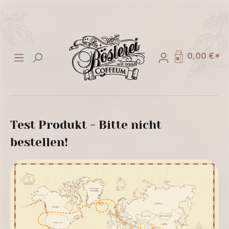
alt springen
0,00 €*
Test Produkt - Bitte nicht
bestellen!