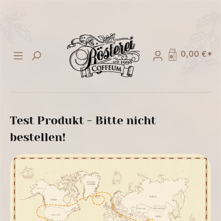
alt springen
0,00 €*
Test Produkt - Bitte nicht
bestellen!