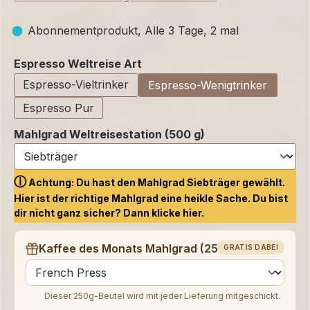
Abonnementprodukt, Alle 3 Tage, 2 mal
auswählen
Espresso Weltreise Art
Espresso-Vieltrinker
Espresso-Wenigtrinker
Espresso Pur
Mahlgrad Weltreisestation (500 g)
ⓘ
Achtung: Du hast den Mahlgrad Siebträger gewählt.
Hier ist der richtige Mahlgrad eine heikle Sache. Du bist
dir nicht ganz sicher? Dann klicke
hier.
Kaffee des Monats Mahlgrad (250 g)
GRATIS DABEI
auswählen
Dieser 250g-Beutel wird mit jeder Lieferung mitgeschickt.