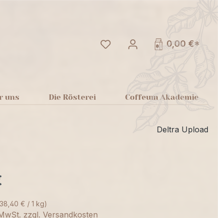
Du hast 0 Produkte auf dem
0,00 €*
r uns
Die Rösterei
Coffeum Akademie
Deltra Upload
€
(38,40 € / 1 kg)
. MwSt. zzgl. Versandkosten