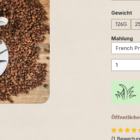
au
Gewicht
126G
2
au
Mahlung
Öffentlich
(1 Bewertu